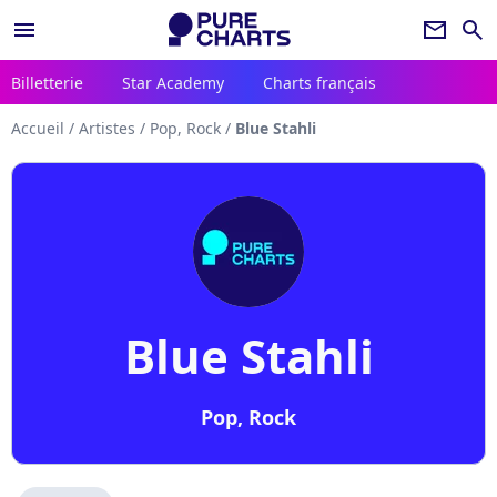
menu
newsletter
search
Billetterie
Star Academy
Charts français
Accueil
/
Artistes
/
Pop, Rock
/
Blue Stahli
Blue Stahli
Pop, Rock