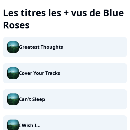
Les titres les + vus de Blue
Roses
Greatest Thoughts
Cover Your Tracks
Can’t Sleep
I Wish I...