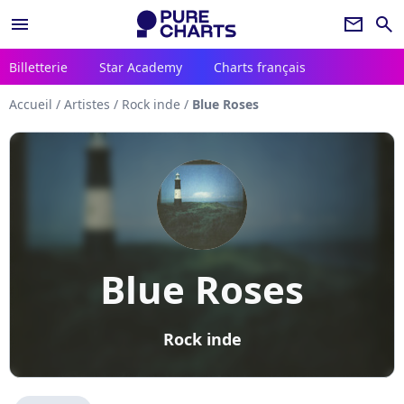
menu
newsletter
search
Billetterie
Star Academy
Charts français
Accueil
/
Artistes
/
Rock inde
/
Blue Roses
Blue Roses
Rock inde