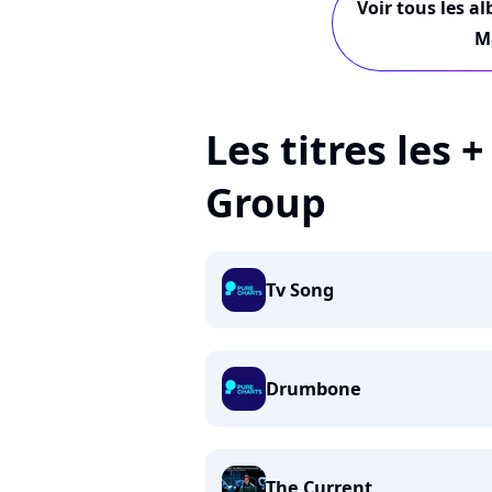
Voir tous les a
M
Les titres les 
Group
Tv Song
Drumbone
The Current