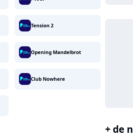
Tension 2
Opening Mandelbrot
Club Nowhere
+ de n