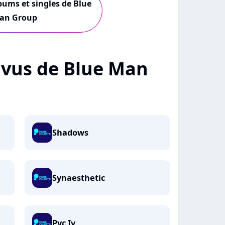
lbums et singles de Blue
an Group
+ vus de Blue Man
Shadows
Synaesthetic
Pvc Iv