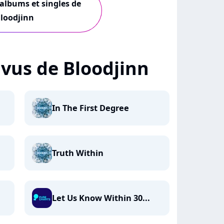
 albums et singles de
loodjinn
+ vus de Bloodjinn
In The First Degree
Truth Within
Let Us Know Within 30...