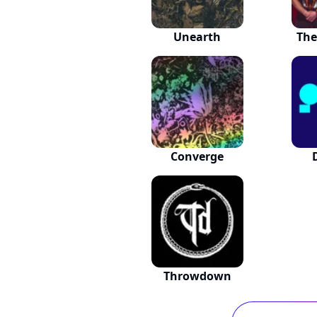
Unearth
The
Converge
Throwdown