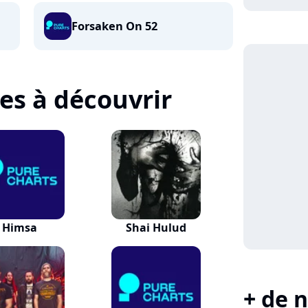
Forsaken On 52
tes à découvrir
Himsa
Shai Hulud
+ de n