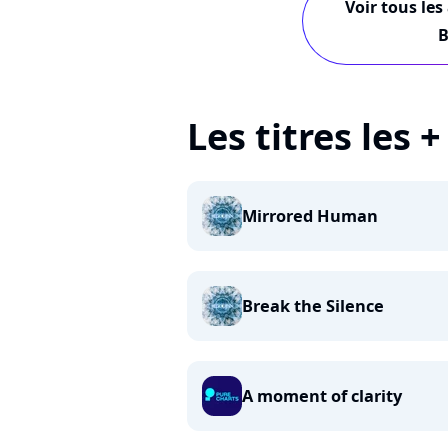
Voir tous les
B
Les titres les 
Mirrored Human
Break the Silence
A moment of clarity