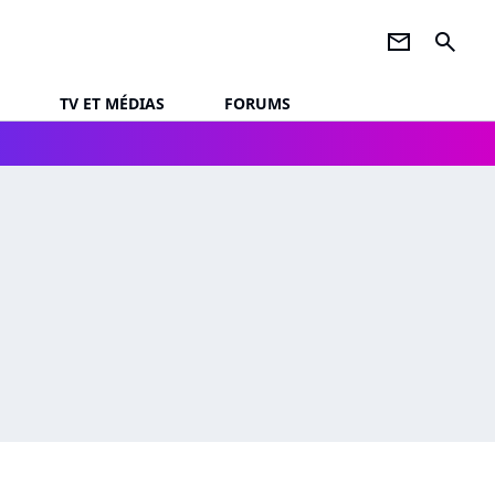
newsletter
search
TV ET MÉDIAS
FORUMS