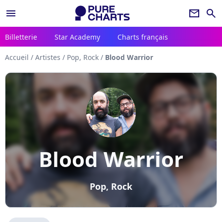
menu
newsletter
search
Billetterie
Star Academy
Charts français
Accueil
/
Artistes
/
Pop, Rock
/
Blood Warrior
Blood Warrior
Pop, Rock