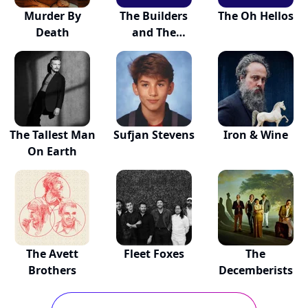
Murder By
The Builders
The Oh Hellos
Death
and The
Butchers
The Tallest Man
Sufjan Stevens
Iron & Wine
On Earth
The Avett
Fleet Foxes
The
Brothers
Decemberists