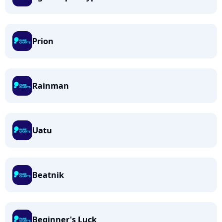
Prion
Rainman
Uatu
Beatnik
Beginner's Luck