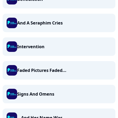
And A Seraphim Cries
Intervention
Faded Pictures Faded...
Signs And Omens
...And Her Name Was...