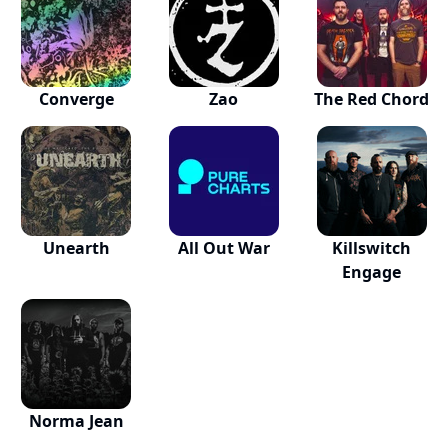
Converge
Zao
The Red Chord
Unearth
All Out War
Killswitch
Engage
Norma Jean