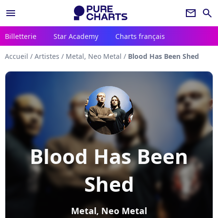
menu
newsletter
search
Billetterie
Star Academy
Charts français
Accueil
/
Artistes
/
Metal, Neo Metal
/
Blood Has Been Shed
Blood Has Been
Shed
Metal, Neo Metal