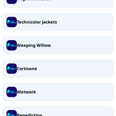
Technicolor Jackets
Weeping Willow
Cortisone
Wetwork
Benediction