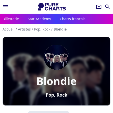
menu
newsletter
search
Billetterie
Star Academy
Charts français
Accueil
/
Artistes
/
Pop, Rock
/
Blondie
Blondie
Pop, Rock