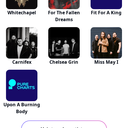
Whitechapel
For The Fallen
Fit For A King
Dreams
Carnifex
Chelsea Grin
Miss May I
Upon A Burning
Body