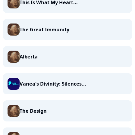
This Is What My Heart...
The Great Immunity
Alberta
Vanea's Divinity: Silences...
The Design