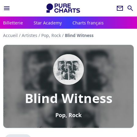
menu
newsletter
search
Billetterie
Star Academy
Charts français
Accueil
/
Artistes
/
Pop, Rock
/
Blind Witness
Blind Witness
Pop, Rock