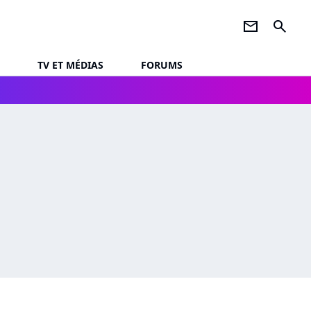
newsletter
search
TV ET MÉDIAS
FORUMS