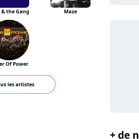
 & the Gang
Maze
er Of Power
us les artistes
+ de n