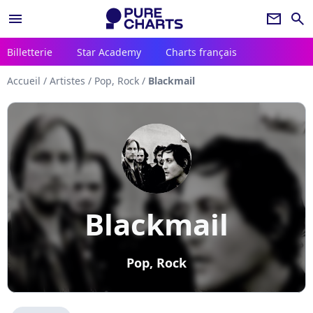
menu
newsletter
search
Billetterie
Star Academy
Charts français
Accueil
/
Artistes
/
Pop, Rock
/
Blackmail
Blackmail
Pop, Rock