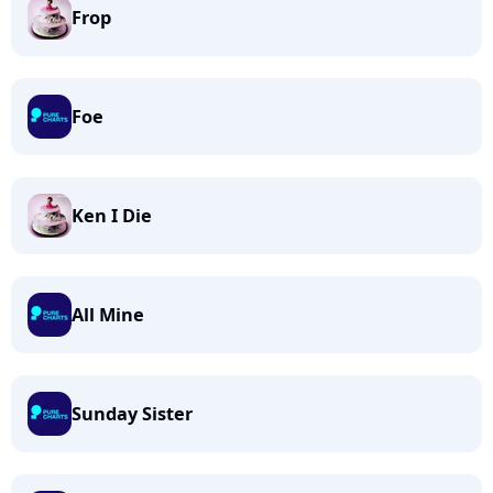
Frop
Foe
Ken I Die
All Mine
Sunday Sister