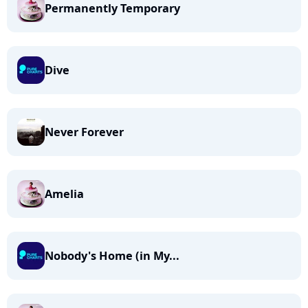
Permanently Temporary
Dive
Never Forever
Amelia
Nobody's Home (in My...