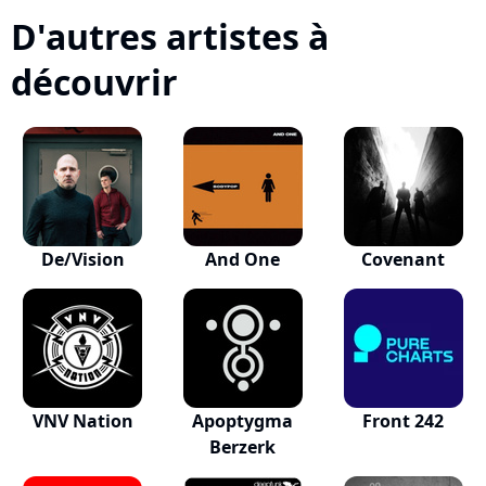
D'autres artistes à
découvrir
De/Vision
And One
Covenant
VNV Nation
Apoptygma
Front 242
Berzerk