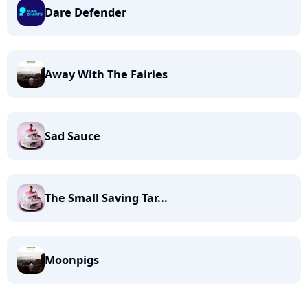
Dare Defender
Away With The Fairies
Sad Sauce
The Small Saving Tar...
Moonpigs