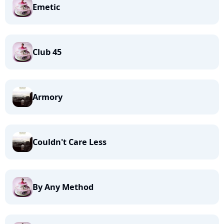
Emetic
Club 45
Armory
Couldn't Care Less
By Any Method