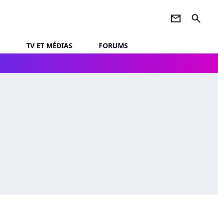
newsletter
search
TV ET MÉDIAS
FORUMS