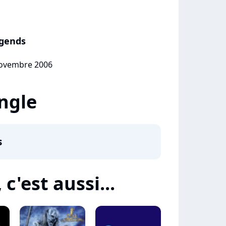
egends
 novembre 2006
ingle
s
c'est aussi...