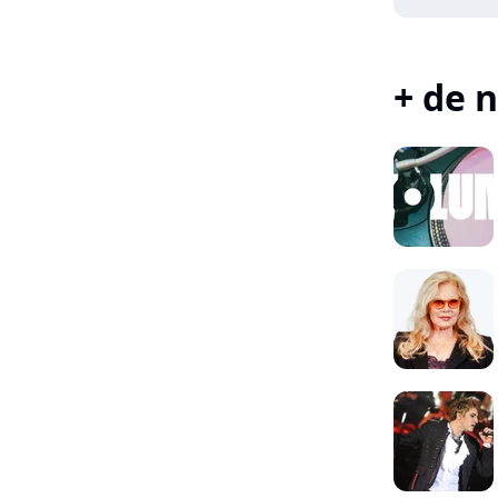
+ de n