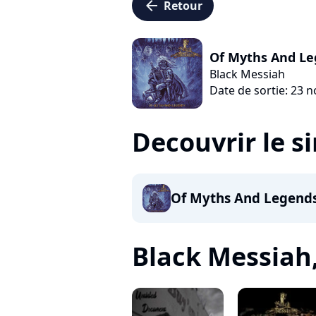
arrow_left
Retour
Of Myths And L
Black Messiah
Date de sortie: 23
Decouvrir le s
Of Myths And Legend
Black Messiah, 