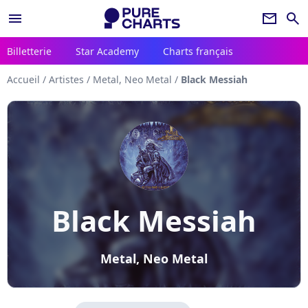
menu
newsletter
search
Billetterie
Star Academy
Charts français
Accueil
/
Artistes
/
Metal, Neo Metal
/
Black Messiah
Black Messiah
Metal, Neo Metal