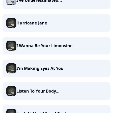
I've Underestimated...
Hurricane Jane
I Wanna Be Your Limousine
I'm Making Eyes At You
Listen To Your Body...