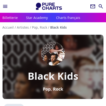
menu
newsletter
search
Billetterie
Star Academy
Charts français
Accueil
/
Artistes
/
Pop, Rock
/
Black Kids
Black Kids
Pop, Rock