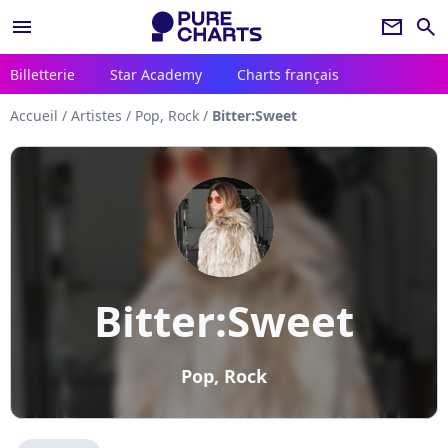
menu
newsletter
search
Billetterie
Star Academy
Charts français
Accueil
/
Artistes
/
Pop, Rock
/
Bitter:Sweet
Bitter:Sweet
Pop, Rock