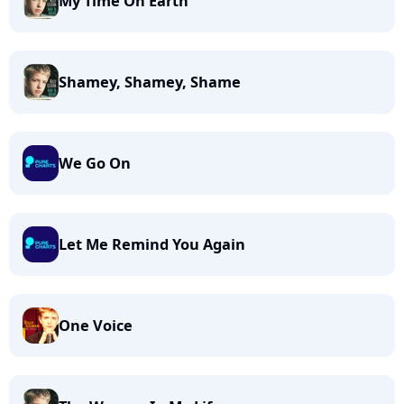
My Time On Earth
Shamey, Shamey, Shame
We Go On
Let Me Remind You Again
One Voice