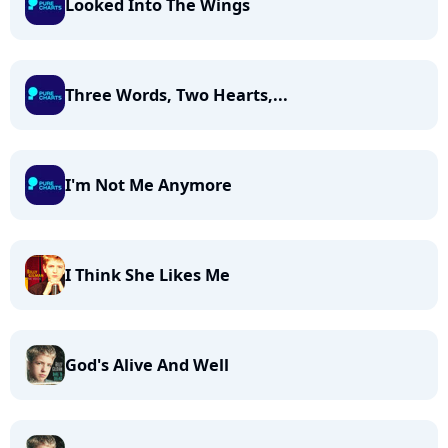
Looked Into The Wings
Three Words, Two Hearts,...
I'm Not Me Anymore
I Think She Likes Me
God's Alive And Well