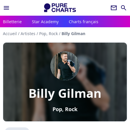
menu
newsletter
search
Billetterie
Star Academy
Charts français
Accueil
/
Artistes
/
Pop, Rock
/
Billy Gilman
Billy Gilman
Pop, Rock