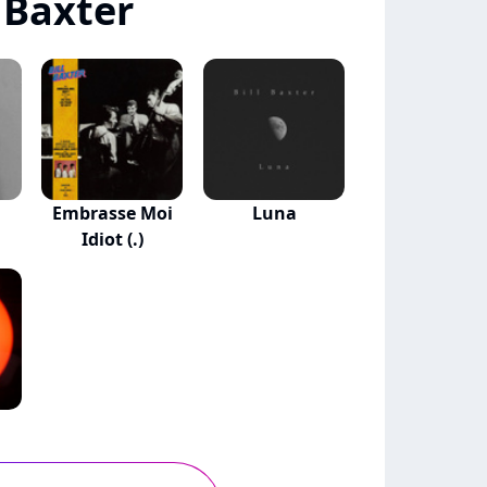
 Baxter
Embrasse Moi
Luna
Idiot (.)