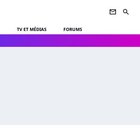
newsletter
search
TV ET MÉDIAS
FORUMS