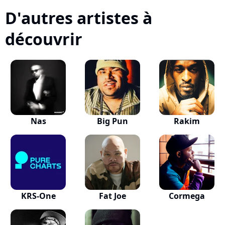
D'autres artistes à
découvrir
Nas
Big Pun
Rakim
KRS-One
Fat Joe
Cormega