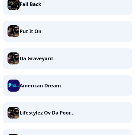
Fall Back
Put It On
Da Graveyard
American Dream
Lifestylez Ov Da Poor...