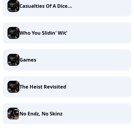
Casualties Of A Dice...
Who You Slidin' Wit'
Games
The Heist Revisited
No Endz, No Skinz