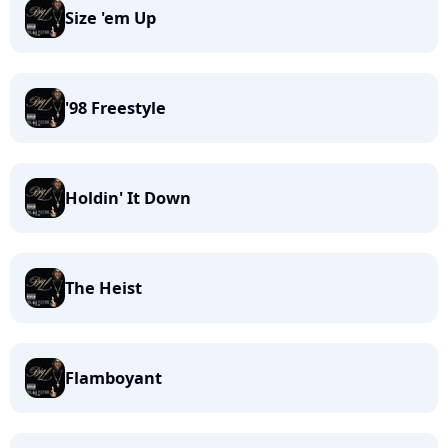
Size 'em Up
'98 Freestyle
Holdin' It Down
The Heist
Flamboyant