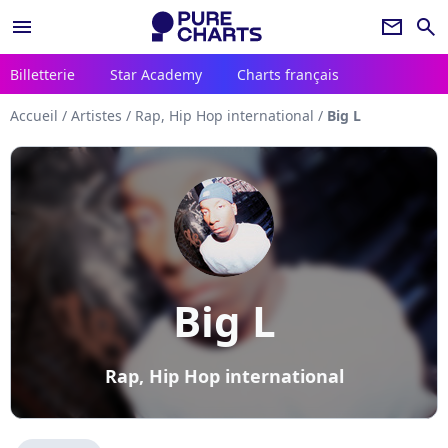
menu
newsletter
search
Billetterie
Star Academy
Charts français
Accueil
/
Artistes
/
Rap, Hip Hop international
/
Big L
Big L
Rap, Hip Hop international