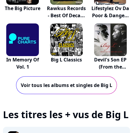
The Big Picture
Rawkus Records
Lifestylez Ov Da
- Best Of Deca...
Poor & Dange...
In Memory Of
Big L Classics
Devil's Son EP
Vol. 1
(From the
Vaults)
Voir tous les albums et singles de Big L
Les titres les + vus de Big L