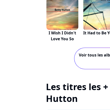
I Wish I Didn't
It Had to Be 
Love You So
Voir tous les al
Les titres les 
Hutton