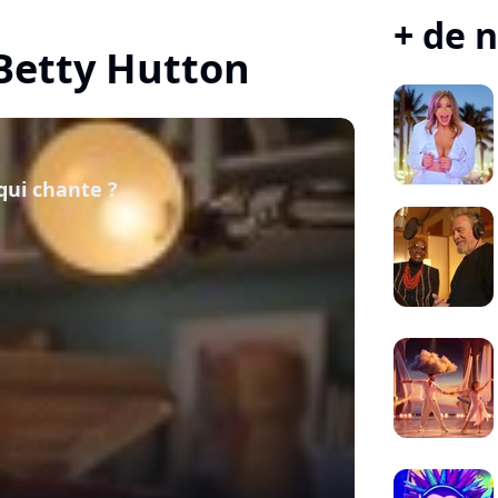
+ de n
 Betty Hutton
qui chante ?