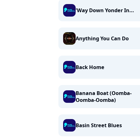
'Way Down Yonder In...
Anything You Can Do
Back Home
Banana Boat (Oomba-
Oomba-Oomba)
Basin Street Blues