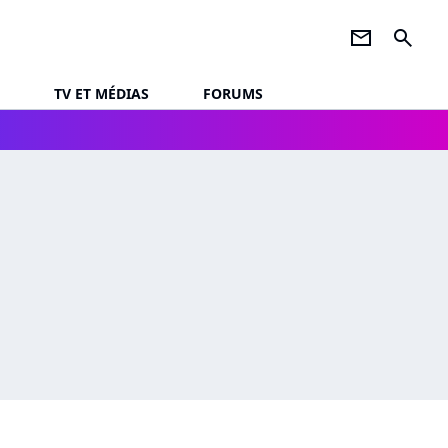
newsletter
search
TV ET MÉDIAS
FORUMS