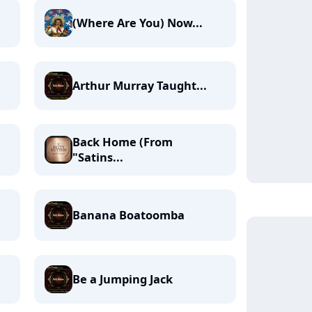
(Where Are You) Now...
Arthur Murray Taught...
Back Home (From
"Satins...
Banana Boatoomba
Be a Jumping Jack