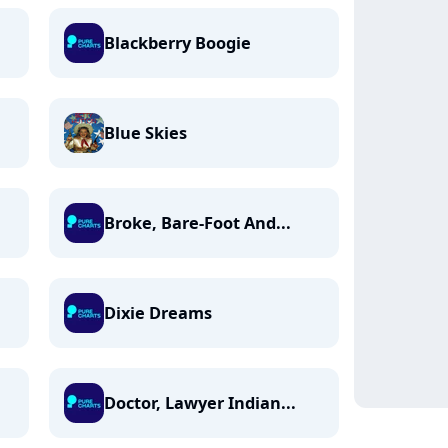
Blackberry Boogie
Blue Skies
Broke, Bare-Foot And...
Dixie Dreams
Doctor, Lawyer Indian...