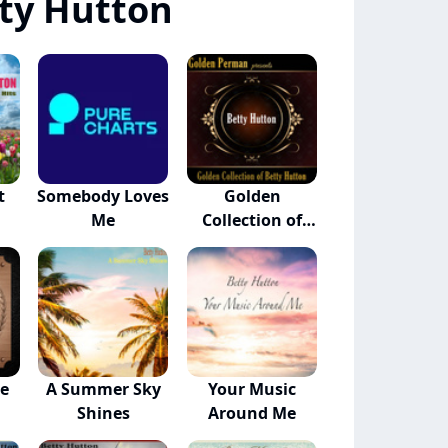
ty Hutton
t
Somebody Loves
Golden
Me
Collection of
Betty Hu...
se
A Summer Sky
Your Music
Shines
Around Me