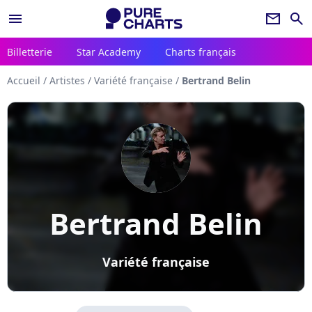
menu
newsletter
search
Billetterie
Star Academy
Charts français
Accueil
/
Artistes
/
Variété française
/
Bertrand Belin
Bertrand Belin
Variété française