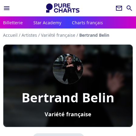
menu
newsletter
search
Billetterie
Star Academy
Charts français
Accueil
/
Artistes
/
Variété française
/
Bertrand Belin
Bertrand Belin
Variété française