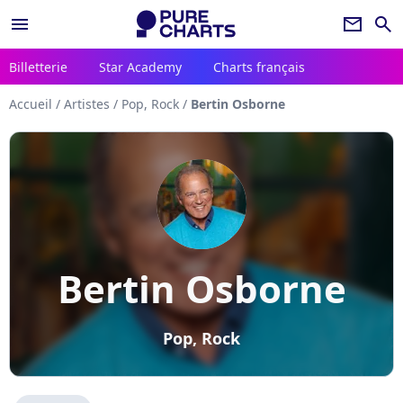
menu
newsletter
search
Billetterie
Star Academy
Charts français
Accueil
/
Artistes
/
Pop, Rock
/
Bertin Osborne
Bertin Osborne
Pop, Rock