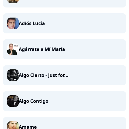
Adiós Lucía
Agárrate a Mí María
Algo Cierto - Just for...
Algo Contigo
Amame