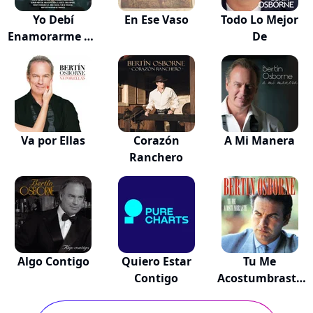
Yo Debí
En Ese Vaso
Todo Lo Mejor
Enamorarme De
De
Tu Madre
Va por Ellas
Corazón
A Mi Manera
Ranchero
Algo Contigo
Quiero Estar
Tu Me
Contigo
Acostumbraste
Y Otros E...