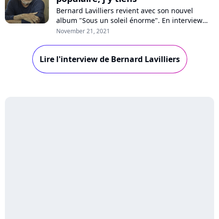
Bernard Lavilliers revient avec son nouvel
album "Sous un soleil énorme". En interview
pour Pure Charts, le chanteur se confie sur ses
November 21, 2021
nouvelles chansons écrites en pleine crise
sanitaire, son rapport à la politique, à la jeune
Lire l'interview de Bernard Lavilliers
génération ou encore au succès. Rencontre
avec un artiste qui se définit autant...