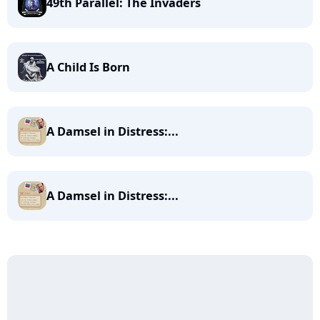
49th Parallel: The Invaders
A Child Is Born
A Damsel in Distress:...
A Damsel in Distress:...