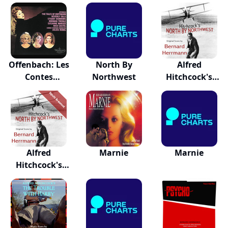
Out
Offenbach: Les
North By
Alfred
Contes
Northwest
Hitchcock's
D'hoffmann
North By N...
Alfred
Marnie
Marnie
Hitchcock's
North By N...