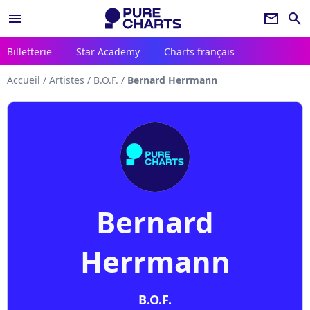
menu
newsletter
search
Billetterie
Star Academy
Charts français
Accueil
/
Artistes
/
B.O.F.
/
Bernard Herrmann
Bernard
Herrmann
B.O.F.