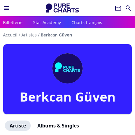
menu
newsletter
search
Billetterie
Star Academy
Charts français
Accueil
/
Artistes
/
Berkcan Güven
Berkcan Güven
Artiste
Albums & Singles