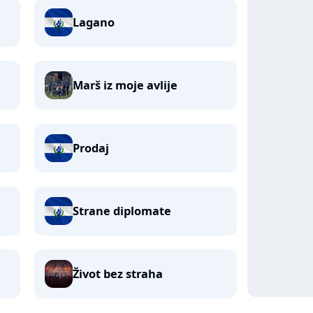
Lagano
Marš iz moje avlije
Prodaj
Strane diplomate
Život bez straha