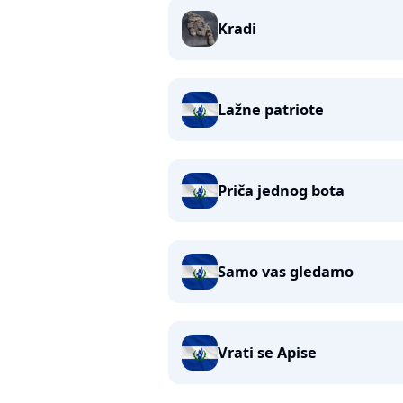
Kradi
Lažne patriote
Priča jednog bota
Samo vas gledamo
Vrati se Apise