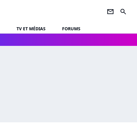
newsletter
search
TV ET MÉDIAS
FORUMS