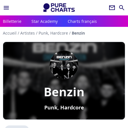
menu
newsletter
search
Billetterie
Star Academy
Charts français
Accueil
/
Artistes
/
Punk, Hardcore
/
Benzin
Benzin
Punk, Hardcore