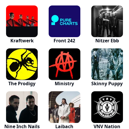
Kraftwerk
Front 242
Nitzer Ebb
The Prodigy
Ministry
Skinny Puppy
Nine Inch Nails
Laibach
VNV Nation