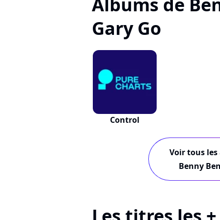
Albums de Ben
Gary Go
Control
Voir tous les
Benny Bena
Les titres les 