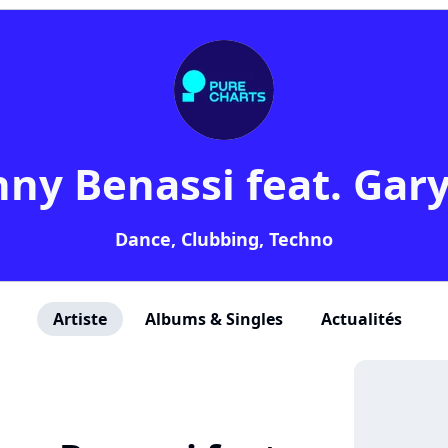
ny Benassi feat. Gar
Dance, Clubbing, Techno
Artiste
Albums & Singles
Actualités