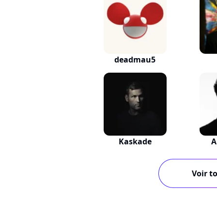
deadmau5
Kaskade
A
Voir to