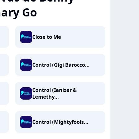
Gary Go
Close to Me
Control (Gigi Barocco...
Control (Ianizer &
Lemethy...
Control (Mightyfools...