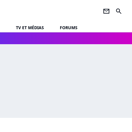
newsletter
search
TV ET MÉDIAS
FORUMS