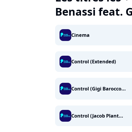
Benassi feat. 
Cinema
Control (Extended)
Control (Gigi Barocco...
Control (Jacob Plant...