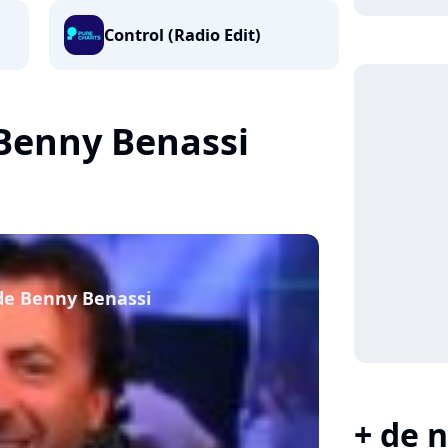
Control (Radio Edit)
 Benny Benassi
de Benny Benassi
+ de n