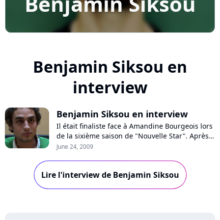
Benjamin Siksou
Benjamin Siksou en
interview
Benjamin Siksou en interview
Il était finaliste face à Amandine Bourgeois lors
de la sixième saison de "Nouvelle Star". Après
son premier single "My Eternity", Benjamin
June 24, 2009
Siksou publie un album live, "Instantanés du
11/04/09", actuellement porté par la reprise
Lire l'interview de Benjamin Siksou
d'Alain Bashung, "Madame rêve". Nous l'avons
rencontré.