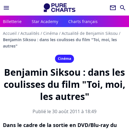
menu
newsletter
search
Billetterie
Star Academy
Charts français
Accueil
/
Actualités
/
Cinéma
/
Actualité de Benjamin Siksou
/
Benjamin Siksou : dans les coulisses du film "Toi, moi, les
autres"
Cinéma
Benjamin Siksou : dans les
coulisses du film "Toi, moi,
les autres"
Publié le 30 août 2011 à 18:49
Dans le cadre de la sortie en DVD/Blu-ray du