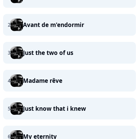
Avant de m'endormir
2
Just the two of us
3
Madame rêve
4
Just know that i knew
5
My eternity
6