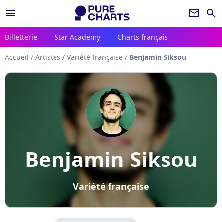
menu
newsletter
search
Billetterie
Star Academy
Charts français
Accueil
/
Artistes
/
Variété française
/
Benjamin Siksou
Benjamin Siksou
Variété française