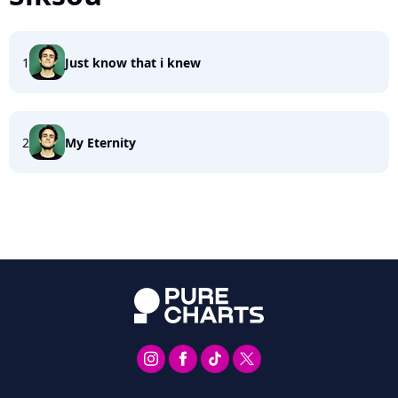
1
Just know that i knew
2
My Eternity