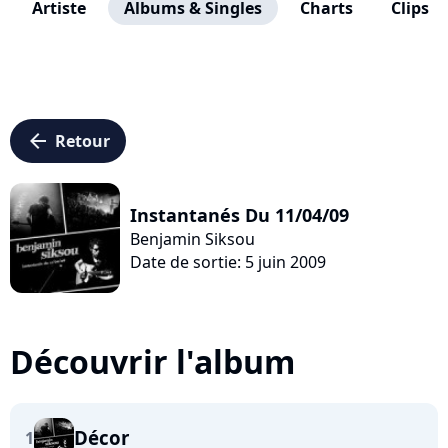
Artiste
Albums & Singles
Charts
Clips
arrow_left
Retour
Instantanés Du 11/04/09
Benjamin Siksou
Date de sortie: 5 juin 2009
Découvrir l'album
Décor
1