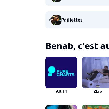
Paillettes
6
Benab, c'est au
Alt F4
ZÉro