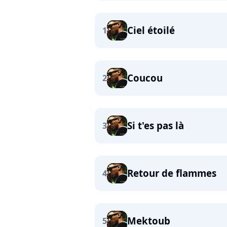
Ciel étoilé
1
Coucou
2
Si t'es pas là
3
Retour de flammes
4
Mektoub
5