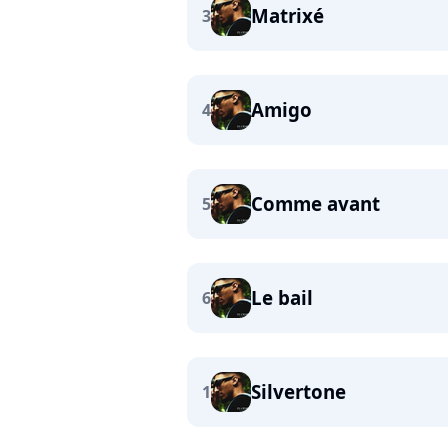
Matrixé
3
Amigo
4
Comme avant
5
Le bail
6
Silvertone
1