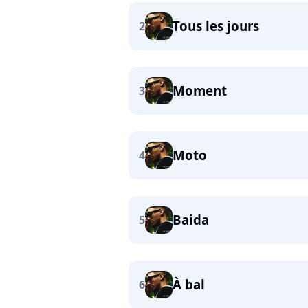
Tous les jours
2
Moment
3
Moto
4
Baida
5
À bal
6