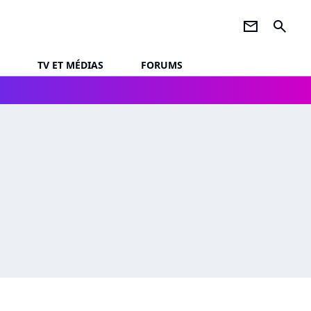
newsletter
search
TV ET MÉDIAS
FORUMS