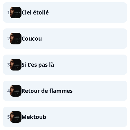
Ciel étoilé
1
Coucou
2
Si t'es pas là
3
Retour de flammes
4
Mektoub
5