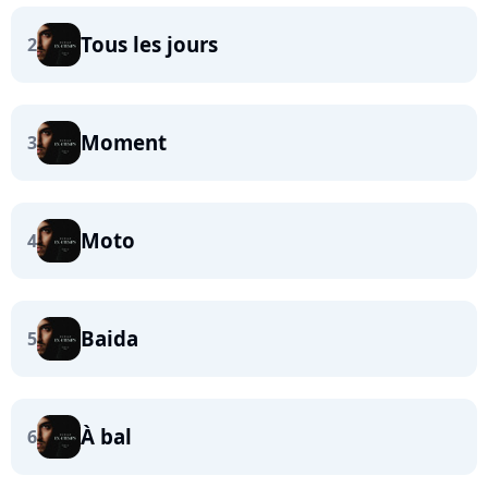
Tous les jours
2
Moment
3
Moto
4
Baida
5
À bal
6