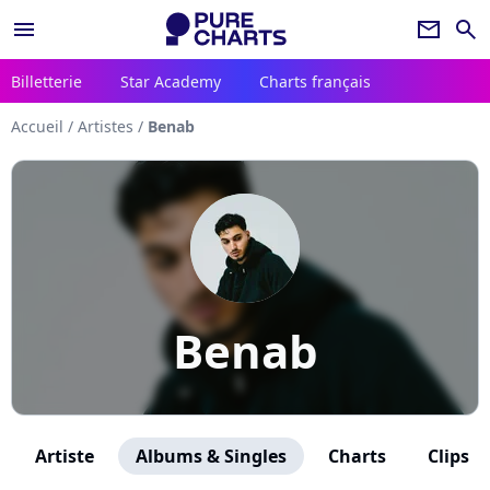
menu
newsletter
search
Billetterie
Star Academy
Charts français
Accueil
/
Artistes
/
Benab
Benab
Artiste
Albums & Singles
Charts
Clips