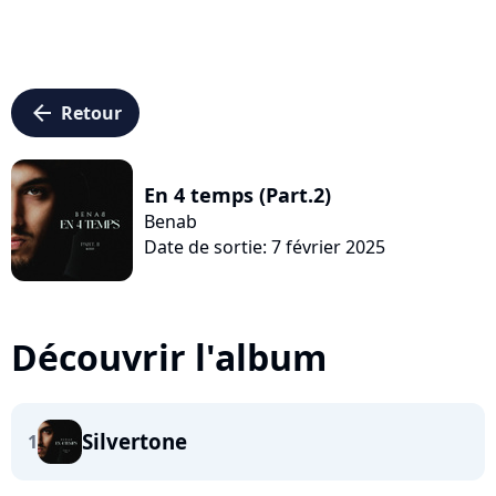
arrow_left
Retour
En 4 temps (Part.2)
Benab
Date de sortie: 7 février 2025
Découvrir l'album
Silvertone
1