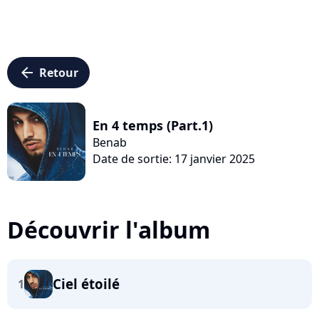
arrow_left
Retour
En 4 temps (Part.1)
Benab
Date de sortie: 17 janvier 2025
Découvrir l'album
Ciel étoilé
1