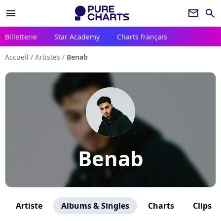
menu
newsletter
search
Billetterie
Star Academy
Charts français
Accueil
/
Artistes
/
Benab
Benab
Artiste
Albums & Singles
Charts
Clips