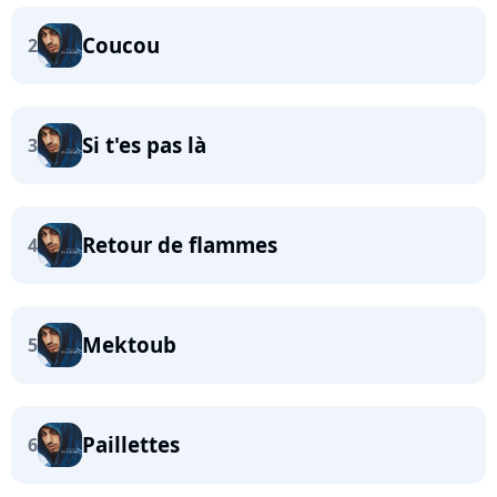
Coucou
2
Si t'es pas là
3
Retour de flammes
4
Mektoub
5
Paillettes
6