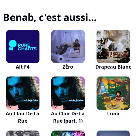
Benab, c'est aussi...
Alt F4
ZÉro
Drapeau Blanc
Au Clair De La
Au Clair De La
Luna
Rue
Rue (part. 1)