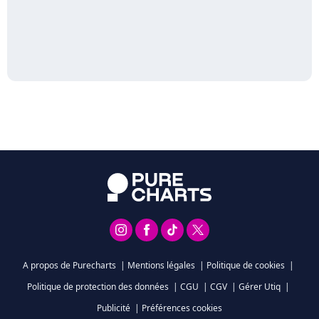
A propos de Purecharts
|
Mentions légales
|
Politique de cookies
|
Politique de protection des données
|
CGU
|
CGV
|
Gérer Utiq
|
Publicité
|
Préférences cookies