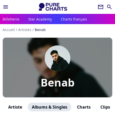
menu
newsletter
search
Billetterie
Star Academy
Charts français
Accueil
/
Artistes
/
Benab
Benab
Artiste
Albums & Singles
Charts
Clips