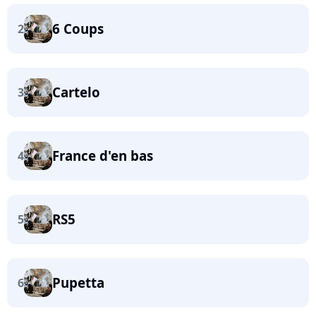
6 Coups
2
Cartelo
3
France d'en bas
4
RS5
5
Pupetta
6