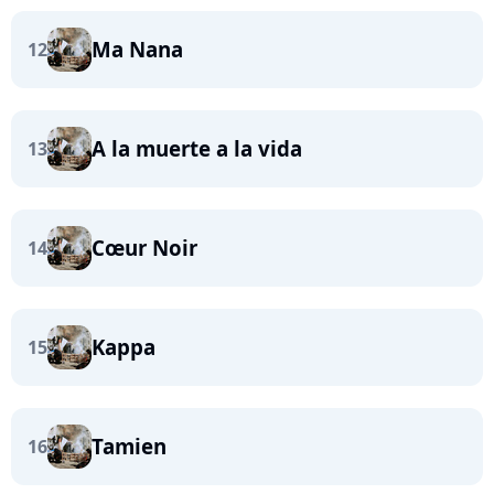
Ma Nana
12
A la muerte a la vida
13
Cœur Noir
14
Kappa
15
Tamien
16