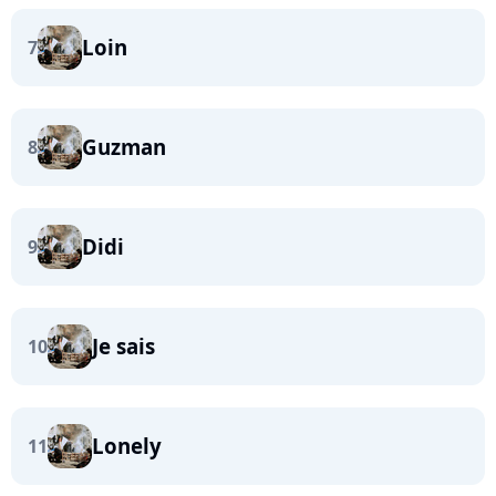
Loin
7
Guzman
8
Didi
9
Je sais
10
Lonely
11