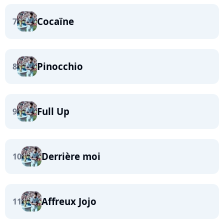
Cocaïne
7
Pinocchio
8
Full Up
9
Derrière moi
10
Affreux Jojo
11