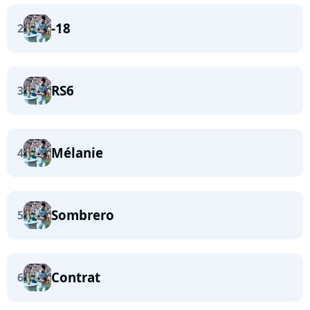
-18
2
RS6
3
Mélanie
4
Sombrero
5
Contrat
6