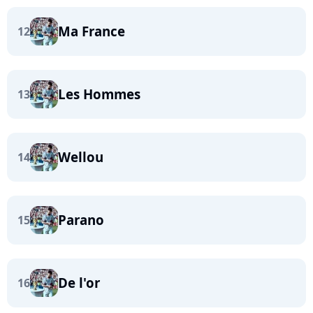
Ma France
12
Les Hommes
13
Wellou
14
Parano
15
De l'or
16