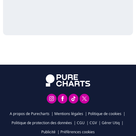
A propos de Purecharts
|
Mentions légales
|
Politique de cookies
|
Politique de protection des données
|
CGU
|
CGV
|
Gérer Utiq
|
Publicité
|
Préférences cookies