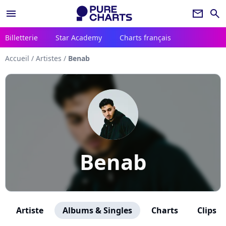
menu
newsletter
search
Billetterie
Star Academy
Charts français
Accueil
/
Artistes
/
Benab
Benab
Artiste
Albums & Singles
Charts
Clips