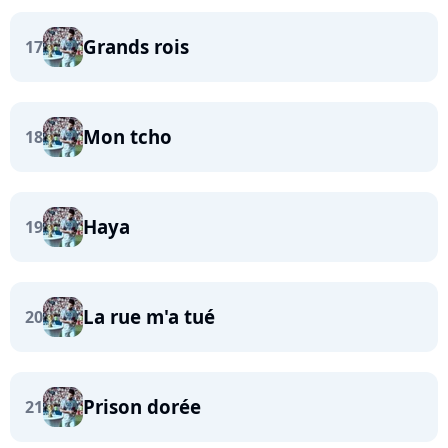
Grands rois
17
Mon tcho
18
Haya
19
La rue m'a tué
20
Prison dorée
21