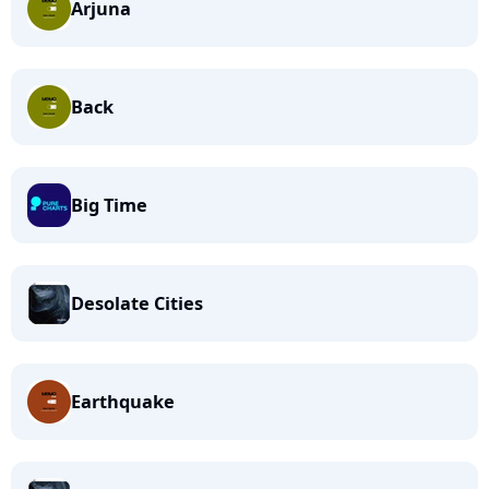
Arjuna
Back
Big Time
Desolate Cities
Earthquake