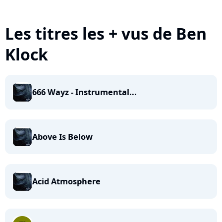
Les titres les + vus de Ben
Klock
666 Wayz - Instrumental...
Above Is Below
Acid Atmosphere