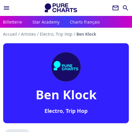
menu
newsletter
search
Billetterie
Star Academy
Charts français
Accueil
/
Artistes
/
Electro, Trip Hop
/
Ben Klock
Ben Klock
Electro, Trip Hop