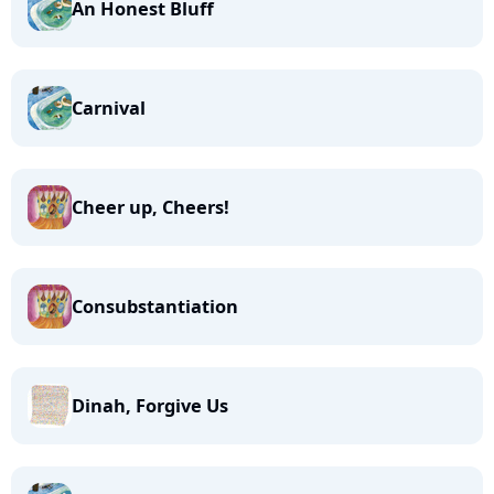
An Honest Bluff
Carnival
Cheer up, Cheers!
Consubstantiation
Dinah, Forgive Us