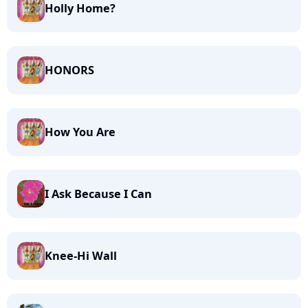
Holly Home?
HONORS
How You Are
I Ask Because I Can
Knee-Hi Wall