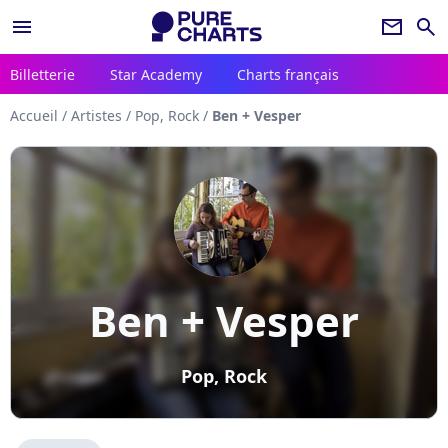
menu
newsletter
search
Billetterie
Star Academy
Charts français
Accueil
/
Artistes
/
Pop, Rock
/
Ben + Vesper
Ben + Vesper
Pop, Rock