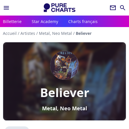
menu
newsletter
search
Billetterie
Star Academy
Charts français
Accueil
/
Artistes
/
Metal, Neo Metal
/
Believer
Believer
Metal, Neo Metal