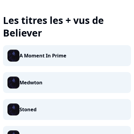
Les titres les + vus de
Believer
A Moment In Prime
Medwton
Stoned