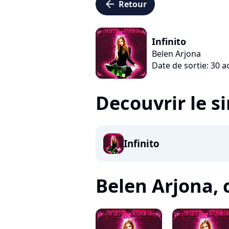
arrow_left
Retour
Infinito
Belen Arjona
Date de sortie: 30 
Decouvrir le s
Infinito
Belen Arjona, c