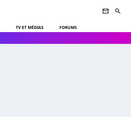
newsletter
search
TV ET MÉDIAS
FORUMS