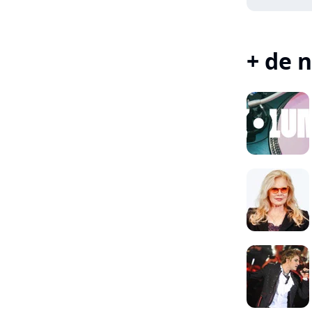
+ de n