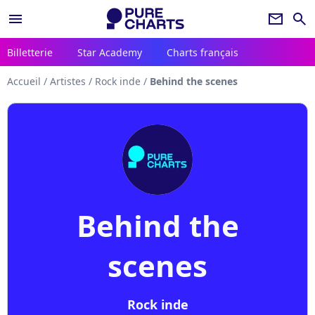
menu
newsletter
search
Billetterie
Star Academy
Charts français
Accueil
/
Artistes
/
Rock inde
/
Behind the scenes
Behind the
scenes
Rock inde