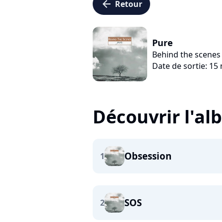
arrow_left
Retour
Pure
Behind the scenes
Date de sortie: 1
Découvrir l'a
Obsession
1
SOS
2