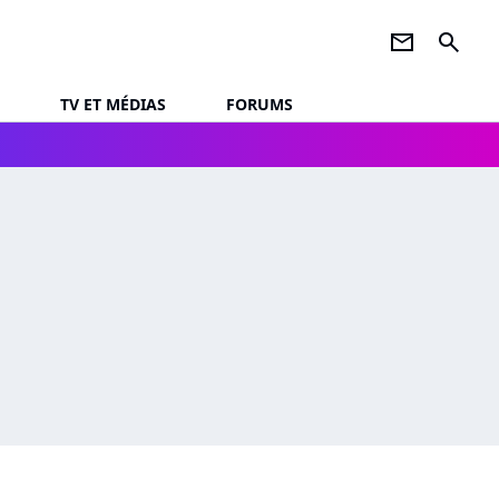
newsletter
search
TV ET MÉDIAS
FORUMS