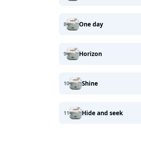
One day
8
Horizon
9
Shine
10
Hide and seek
11