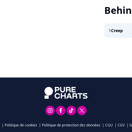
Behin
1
Creep
|
Politique de cookies
|
Politique de protection des données
|
CGU
|
CGV
|
G