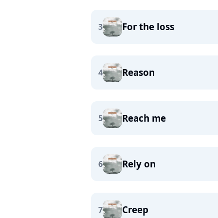
For the loss
3
Reason
4
Reach me
5
Rely on
6
Creep
7