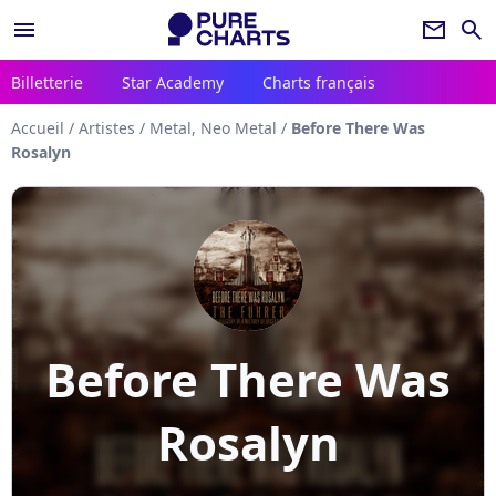
menu
newsletter
search
Billetterie
Star Academy
Charts français
Accueil
/
Artistes
/
Metal, Neo Metal
/
Before There Was
Rosalyn
Before There Was
Rosalyn