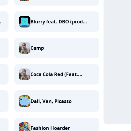
.
Blurry feat. DBO (prod...
Camp
Coca Cola Red (Feat....
Dali, Van, Picasso
Fashion Hoarder