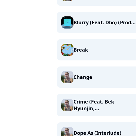
Blurry (Feat. Dbo) (Prod...
Break
Change
Crime (Feat. Bek
Hyunjin,...
Dope As (Interlude)