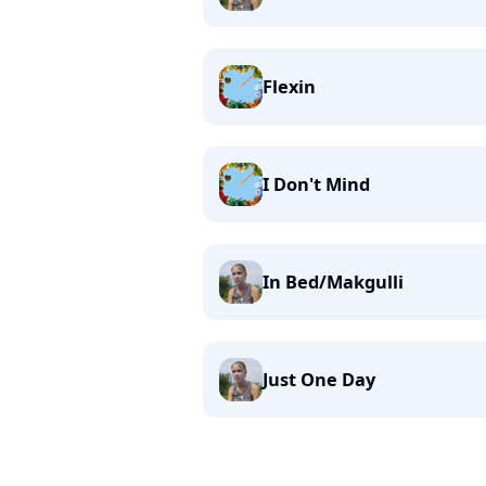
Flexin
I Don't Mind
In Bed/Makgulli
Just One Day