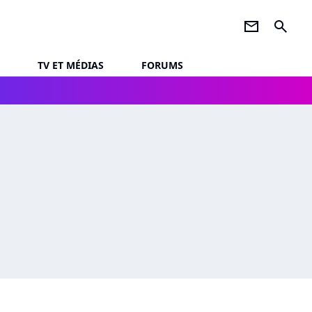
newsletter
search
TV ET MÉDIAS
FORUMS