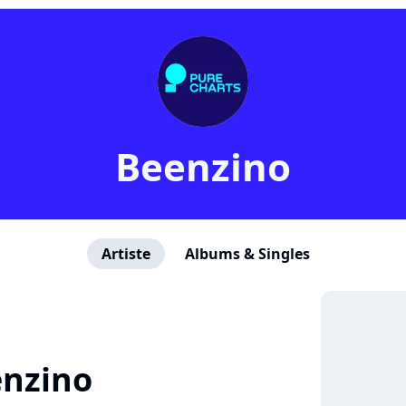
Beenzino
Artiste
Albums & Singles
enzino