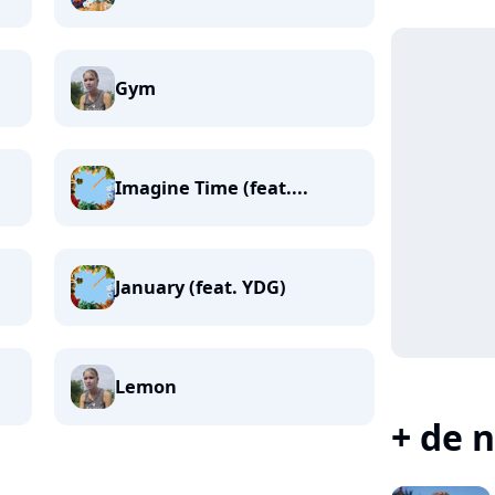
Gym
Imagine Time (feat....
January (feat. YDG)
Lemon
+ de n