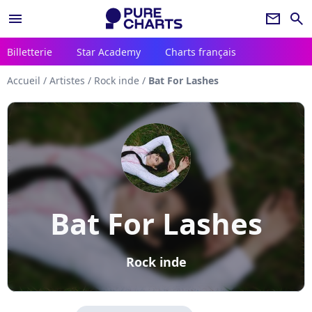
menu
newsletter
search
Billetterie
Star Academy
Charts français
Accueil
/
Artistes
/
Rock inde
/
Bat For Lashes
Bat For Lashes
Rock inde