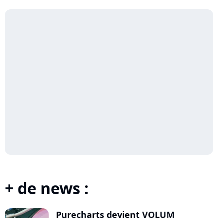
at E...
+ de news :
Purecharts devient VOLUM