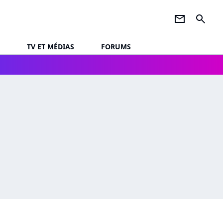
newsletter
search
TV ET MÉDIAS
FORUMS