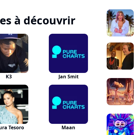
tes à découvrir
K3
Jan Smit
ura Tesoro
Maan