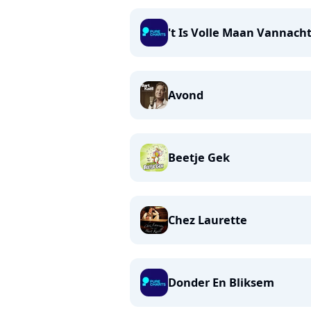
't Is Volle Maan Vannach
Avond
Beetje Gek
Chez Laurette
Donder En Bliksem