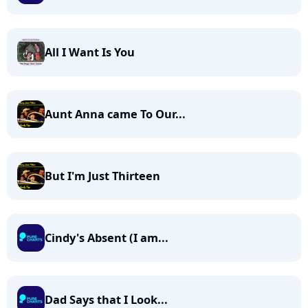
All I Want Is You
Aunt Anna came To Our...
But I'm Just Thirteen
Cindy's Absent (I am...
Dad Says that I Look...