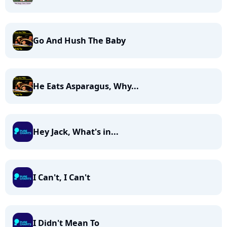
Go And Hush The Baby
He Eats Asparagus, Why...
Hey Jack, What's in...
I Can't, I Can't
I Didn't Mean To