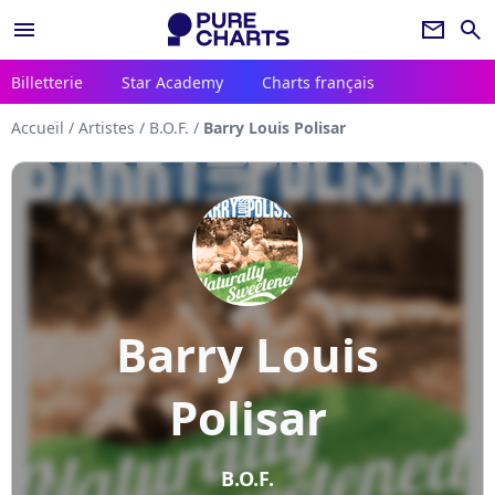
menu
newsletter
search
Billetterie
Star Academy
Charts français
Accueil
/
Artistes
/
B.O.F.
/
Barry Louis Polisar
Barry Louis
Polisar
B.O.F.