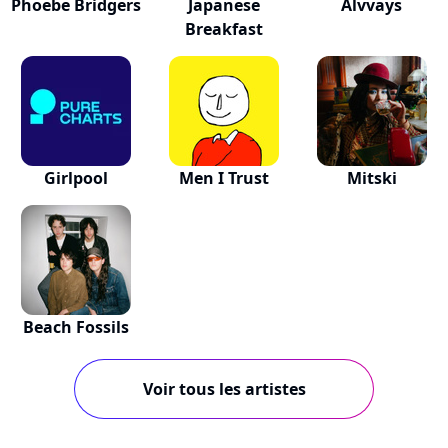
Phoebe Bridgers
Japanese
Alvvays
Breakfast
Girlpool
Men I Trust
Mitski
Beach Fossils
Voir tous les artistes