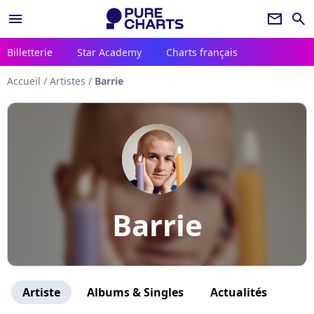
menu
newsletter
search
Billetterie
Star Academy
Charts français
Accueil
/
Artistes
/
Barrie
Barrie
Artiste
Albums & Singles
Actualités