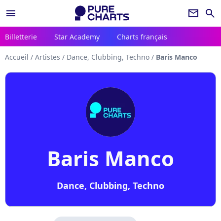
menu
newsletter
search
Billetterie
Star Academy
Charts français
Accueil
/
Artistes
/
Dance, Clubbing, Techno
/
Baris Manco
Baris Manco
Dance, Clubbing, Techno