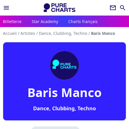
menu
newsletter
search
Billetterie
Star Academy
Charts français
Accueil
/
Artistes
/
Dance, Clubbing, Techno
/
Baris Manco
Baris Manco
Dance, Clubbing, Techno