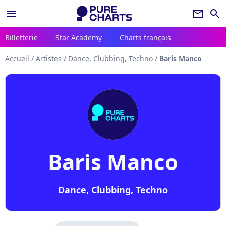
menu
newsletter
search
Billetterie
Star Academy
Charts français
Accueil
/
Artistes
/
Dance, Clubbing, Techno
/
Baris Manco
Baris Manco
Dance, Clubbing, Techno