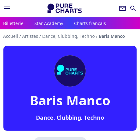
menu
newsletter
search
Billetterie
Star Academy
Charts français
Accueil
/
Artistes
/
Dance, Clubbing, Techno
/
Baris Manco
Baris Manco
Dance, Clubbing, Techno